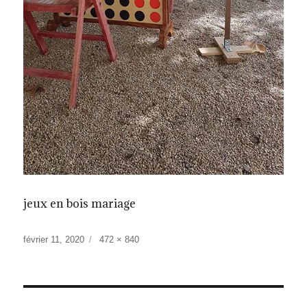
jeux en bois mariage
Publié
Taille
février 11, 2020
472 × 840
le
réelle