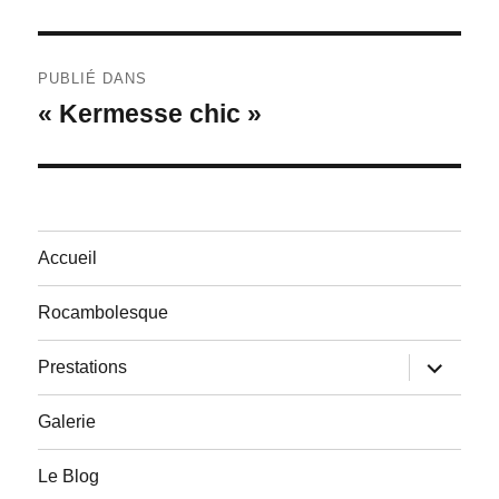
Navigation
PUBLIÉ DANS
de
« Kermesse chic »
l’article
Accueil
Rocambolesque
ouvrir
Prestations
le
sous-
menu
Galerie
Le Blog