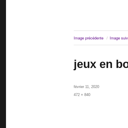
Image précédente
Image suiv
jeux en b
Publié
février 11, 2020
le
Taille
472 × 840
réelle