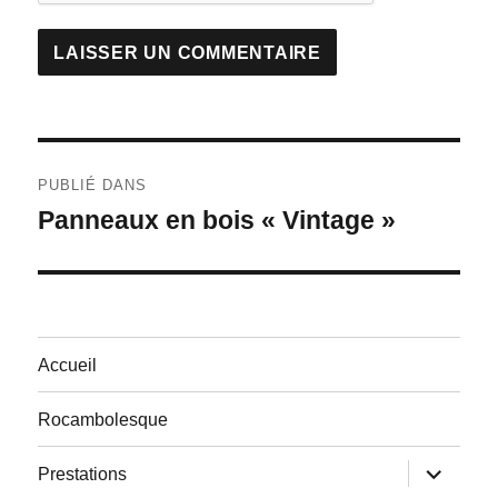
Navigation
PUBLIÉ DANS
de
Panneaux en bois « Vintage »
l’article
Accueil
Rocambolesque
ouvrir
Prestations
le