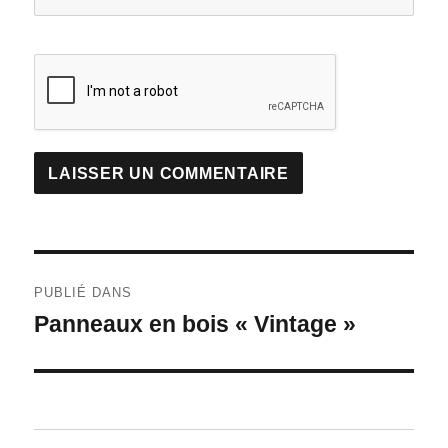
Navigation
PUBLIÉ DANS
de
Panneaux en bois « Vintage »
l’article