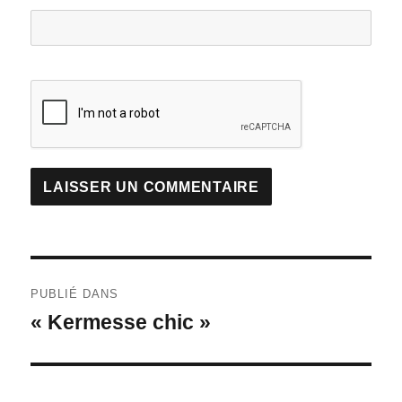
Navigation
PUBLIÉ DANS
de
« Kermesse chic »
l’article