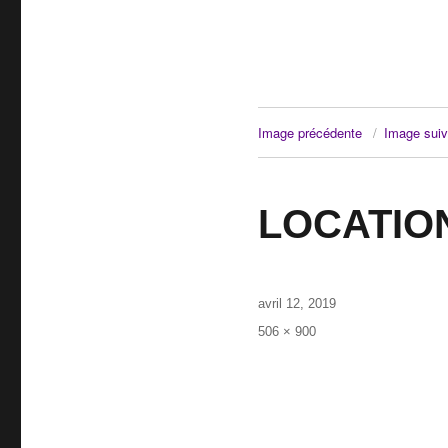
Image précédente
Image suiv
LOCATIO
Publié
avril 12, 2019
le
Taille
506 × 900
réelle