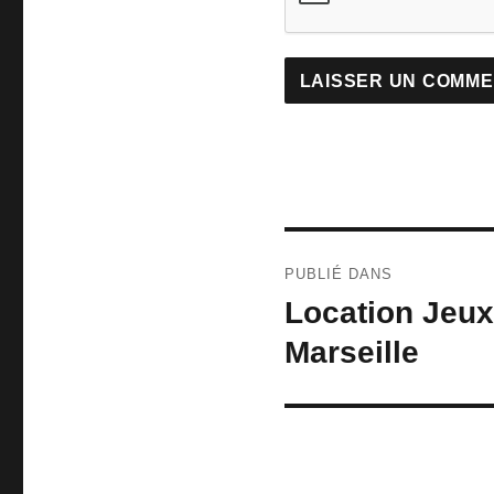
Navigation
PUBLIÉ DANS
de
Location Jeux
l’article
Marseille