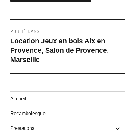
Navigation
PUBLIÉ DANS
de
Location Jeux en bois Aix en
Provence, Salon de Provence,
l’article
Marseille
Accueil
Rocambolesque
ouvrir
Prestations
le