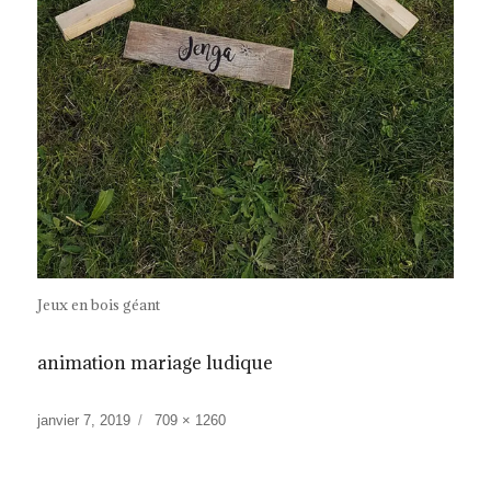
Jeux en bois géant
animation mariage ludique
Publié
Taille
janvier 7, 2019
709 × 1260
le
réelle