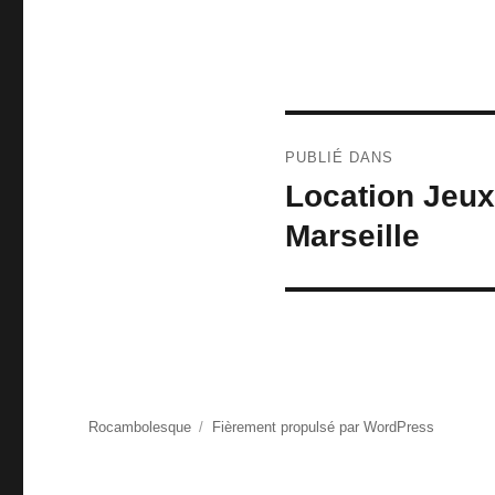
Navigation
PUBLIÉ DANS
de
Location Jeux
l’article
Marseille
Rocambolesque
Fièrement propulsé par WordPress