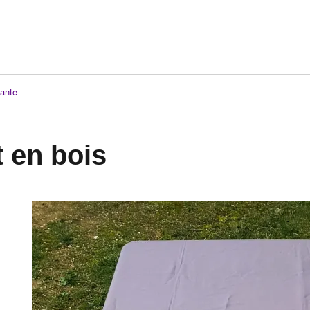
ante
t en bois