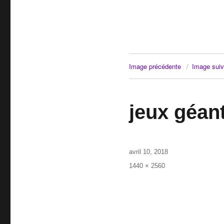
Image précédente
Image suiv
jeux géan
Publié
avril 10, 2018
le
Taille
1440 × 2560
réelle