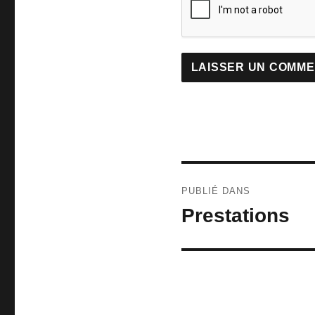
Navigation
PUBLIÉ DANS
de
Prestations
l’article