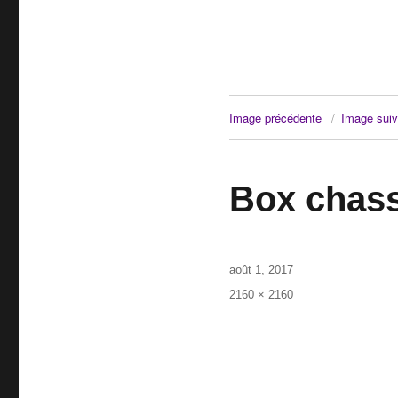
Image précédente
Image suiv
Box chass
Publié
août 1, 2017
le
Taille
2160 × 2160
réelle