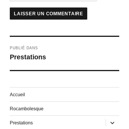
Navigation
PUBLIÉ DANS
de
Prestations
l’article
Accueil
Rocambolesque
ouvrir
Prestations
le