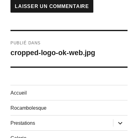
Navigation
PUBLIÉ DANS
de
cropped-logo-ok-web.jpg
l’article
Accueil
Rocambolesque
ouvrir
Prestations
le
sous-
menu