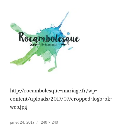
http://rocambolesque-mariage.fr/wp-
content/uploads/2017/07/cropped-logo-ok-
web.jpg
Publié
Taille
juillet 24, 2017
240 × 240
le
réelle