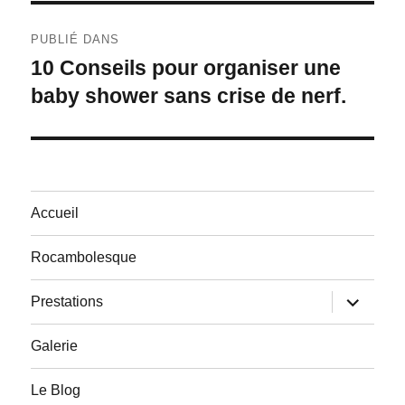
Navigation
PUBLIÉ DANS
de
10 Conseils pour organiser une
baby shower sans crise de nerf.
l’article
Accueil
Rocambolesque
ouvrir
Prestations
le
sous-
menu
Galerie
Le Blog