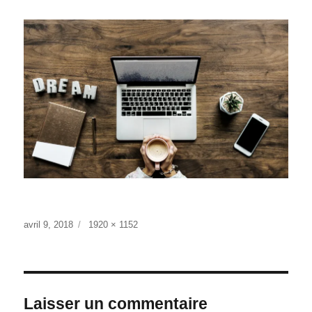
Publié
Taille
avril 9, 2018
1920 × 1152
le
réelle
Laisser un commentaire